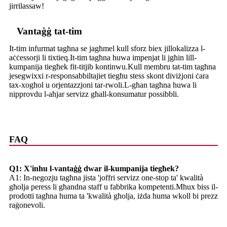
jirrilassaw!
Vantaġġ tat-tim
It-tim infurmat tagħna se jagħmel kull sforz biex jillokalizza l-
aċċessorji li tixtieq.It-tim tagħna huwa impenjat li jgħin lill-
kumpanija tiegħek fit-titjib kontinwu.Kull membru tat-tim tagħna
jesegwixxi r-responsabbiltajiet tiegħu stess skont diviżjoni ċara
tax-xogħol u orjentazzjoni tar-rwoli.L-għan tagħna huwa li
nipprovdu l-aħjar servizz għall-konsumatur possibbli.
FAQ
Q1: X'inhu l-vantaġġ dwar il-kumpanija tiegħek?
A1: In-negozju tagħna jista 'joffri servizz one-stop ta' kwalità
għolja peress li għandna staff u fabbrika kompetenti.Mhux biss il-
prodotti tagħna huma ta 'kwalità għolja, iżda huma wkoll bi prezz
raġonevoli.