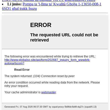
Li jmiss:
Pompa ta 'l-Ilma ta' Kwalità Għolja 1-13650-008-1
6SD1 għal trakk Isuzu