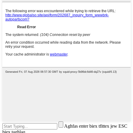
Agħfas enter biex tfittex jew ESC
biex tagħlaq