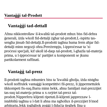
Vantaġġi tal-Prodott
Vantaġġi tad-dettall
Aħna nikkontrollaw il-kwalità tal-prodott mhux biss fid-dehra
ġenerali, iżda wkoll fid-dettalji żgħar tal-prodott.L-ispirtu tas-
sengħa jinsab fid-dettalji.Il-prodotti tagħna huma ferm aħjar fid-
dettalji minn negozji oħra.Pereżempju, l-ipproċessar ta 'xi
proċessi speċjali, kif ukoll id-daqs tal-prodott, l-għażla tal-materja
prima, u l-ipproċessar ta' partijiet u komponenti se jkunu
partikolarment raffinati.
Vantaġġ tal-prezz
Il-prodotti tagħna mhumiex biss ta 'kwalità għolja, iżda nistgħu
wkoll noffrulek vantaġġi kompetittivi fil-prezz, li jippermettulek
tikkompeti fis-suq.Barra minn hekk, aħna familjari mal-prezzijiet
tas-suq tal-materja prima u x-xejriet tal-prezz tal-
prodott.Nippreferu klijenti ripetuti.Il-klijenti japprezzaw l-
istabbiltà tagħna u l-fatt li aħna ma ngħollux il-prezzijiet b'mod
arbitrarju.Jekk jogħġbok poġġi l-fiduċja tiegħek fina u