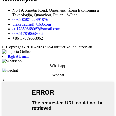
No.19, Xingtai Road, Qingmeng, Żona Ekonomija u
Teknoloġija, Quanzhou, Fujian, iċ-Ċina
0086-0595-22491876
braketrading@163.com
cn17859668062@gmail.com
008617859668062
+86-17859668062
© Copyright - 2010-2023 : Id-Drittijiet kollha Riżervati.
Ibgħat Email
Whatsapp
Wechat
x