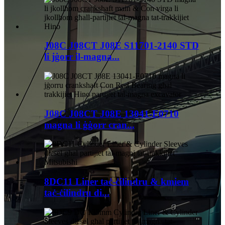
J08C J08CT J08E S11701-2140 STD
li jġorr il-magna...
J08C J08CT J08E 13041-E0710
magna li ġġorr cran...
8DC11 Liner taċ-ċilindru & kmiem
taċ-ċilindru di...