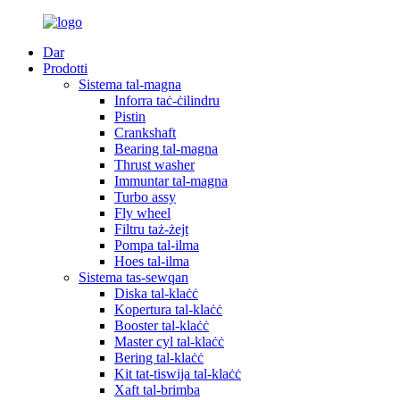
Dar
Prodotti
Sistema tal-magna
Inforra taċ-ċilindru
Pistin
Crankshaft
Bearing tal-magna
Thrust washer
Immuntar tal-magna
Turbo assy
Fly wheel
Filtru taż-żejt
Pompa tal-ilma
Hoes tal-ilma
Sistema tas-sewqan
Diska tal-klaċċ
Kopertura tal-klaċċ
Booster tal-klaċċ
Master cyl tal-klaċċ
Bering tal-klaċċ
Kit tat-tiswija tal-klaċċ
Xaft tal-brimba