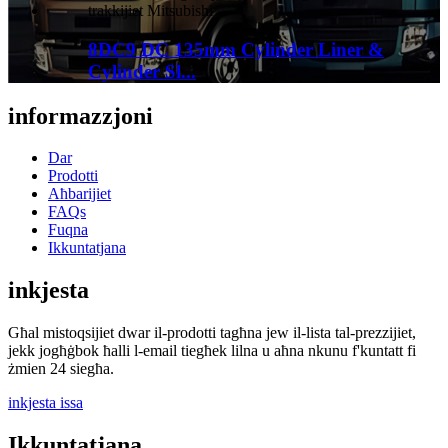
8DC9 DC 135mm Cylinder Liner &
Cylinder Sl...
informazzjoni
Dar
Prodotti
Aħbarijiet
FAQs
Fuqna
Ikkuntatjana
inkjesta
Għal mistoqsijiet dwar il-prodotti tagħna jew il-lista tal-prezzijiet,
jekk jogħġbok ħalli l-email tiegħek lilna u aħna nkunu f'kuntatt fi
żmien 24 siegħa.
inkjesta issa
Ikkuntatjana