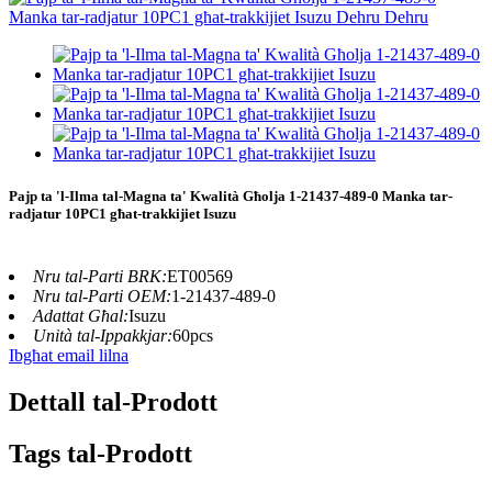
Pajp ta 'l-Ilma tal-Magna ta' Kwalità Għolja 1-21437-489-0 Manka tar-
radjatur 10PC1 għat-trakkijiet Isuzu
Nru tal-Parti BRK:
ET00569
Nru tal-Parti OEM:
1-21437-489-0
Adattat Għal:
Isuzu
Unità tal-Ippakkjar:
60pcs
Ibgħat email lilna
Dettall tal-Prodott
Tags tal-Prodott