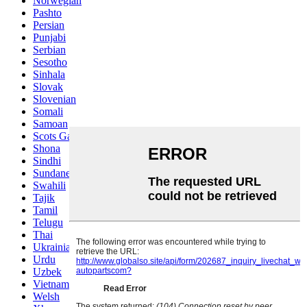
Norwegian
Pashto
Persian
Punjabi
Serbian
Sesotho
Sinhala
Slovak
Slovenian
Somali
Samoan
Scots Gaelic
Shona
Sindhi
Sundanese
Swahili
Tajik
Tamil
Telugu
Thai
Ukrainian
Urdu
Uzbek
Vietnamese
Welsh