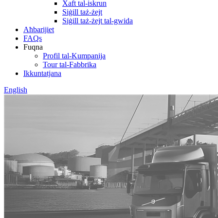
Xaft tal-iskrun
Siġill taż-żejt
Siġill taż-żejt tal-gwida
Aħbarijiet
FAQs
Fuqna
Profil tal-Kumpanija
Tour tal-Fabbrika
Ikkuntatjana
English