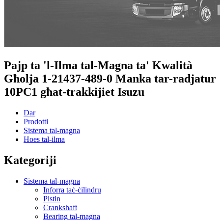
Pajp ta 'l-Ilma tal-Magna ta' Kwalità
Għolja 1-21437-489-0 Manka tar-radjatur
10PC1 għat-trakkijiet Isuzu
Dar
Prodotti
Sistema tal-magna
Hoes tal-ilma
Kategoriji
Sistema tal-magna
Inforra taċ-ċilindru
Pistin
Crankshaft
Bearing tal-magna