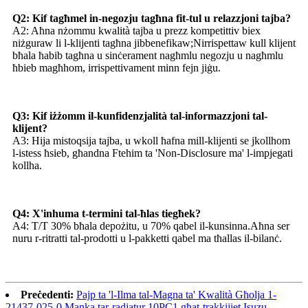
Q2: Kif tagħmel in-negozju tagħna fit-tul u relazzjoni tajba?
A2: Aħna nżommu kwalità tajba u prezz kompetittiv biex
niżguraw li l-klijenti tagħna jibbenefikaw;Nirrispettaw kull klijent
bħala ħabib tagħna u sinċerament nagħmlu negozju u nagħmlu
ħbieb magħhom, irrispettivament minn fejn jiġu.
Q3: Kif iżżomm il-kunfidenzjalità tal-informazzjoni tal-
klijent?
A3: Hija mistoqsija tajba, u wkoll ħafna mill-klijenti se jkollhom
l-istess ħsieb, għandna Ftehim ta 'Non-Disclosure ma' l-impjegati
kollha.
Q4: X'inhuma t-termini tal-ħlas tiegħek?
A4: T/T 30% bħala depożitu, u 70% qabel il-kunsinna.Aħna ser
nuru r-ritratti tal-prodotti u l-pakketti qabel ma tħallas il-bilanċ.
Preċedenti:
Pajp ta 'l-Ilma tal-Magna ta' Kwalità Għolja 1-
21437-025-0 Manka tar-radjatur 10PC1 għat-trakkijiet Isuzu