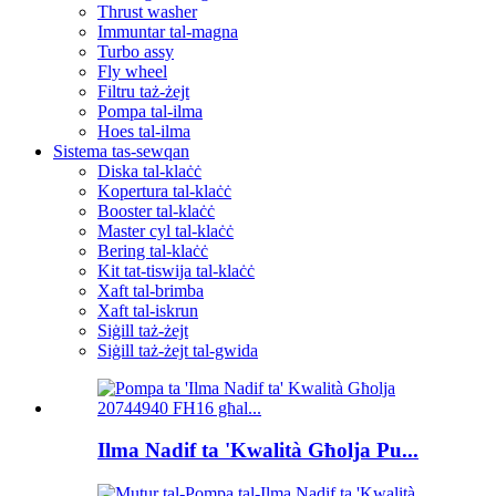
Thrust washer
Immuntar tal-magna
Turbo assy
Fly wheel
Filtru taż-żejt
Pompa tal-ilma
Hoes tal-ilma
Sistema tas-sewqan
Diska tal-klaċċ
Kopertura tal-klaċċ
Booster tal-klaċċ
Master cyl tal-klaċċ
Bering tal-klaċċ
Kit tat-tiswija tal-klaċċ
Xaft tal-brimba
Xaft tal-iskrun
Siġill taż-żejt
Siġill taż-żejt tal-gwida
Ilma Nadif ta 'Kwalità Għolja Pu...