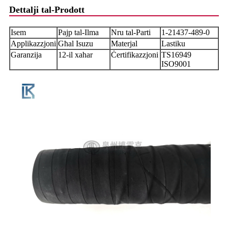
Dettalji tal-Prodott
Isem
Pajp tal-Ilma
Nru tal-Parti
1-21437-489-0
Applikazzjoni
Għal Isuzu
Materjal
Lastiku
Garanzija
12-il xahar
Ċertifikazzjoni
TS16949
ISO9001