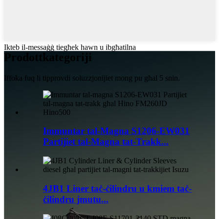
Ikteb il-messaġġ tiegħek hawn u ibgħatilna
Prodott
kategoriji
Iffoka fuq li tipprovdi soluzzjonijiet mong pu għal 5 snin.
Immuntar tal-Magna S1206-EW031
Partijiet tal-Magna tat-Trakk...
4JB1 Liner taċ-ċilindru u kmiem taċ-
ċilindru jmutu...